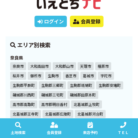
ログイン
会員登録
エリア別検索
奈良県
奈良市
大和高田市
大和郡山市
天理市
橿原市
桜井市
御所市
生駒市
香芝市
葛城市
宇陀市
生駒郡平群町
生駒郡三郷町
生駒郡斑鳩町
生駒郡安堵町
磯城郡川西町
磯城郡三宅町
磯城郡田原本町
高市郡高取町
高市郡明日香村
北葛城郡上牧町
北葛城郡王寺町
北葛城郡広陵町
北葛城郡河合町
京都府
土地検索
会員登録
来店予約
ＴＥＬ
京田辺市
城陽市
木津川市
綴喜郡井手町