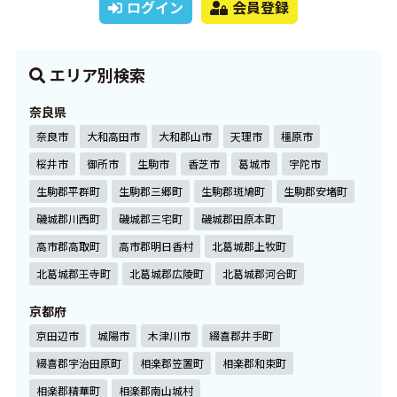
ログイン
会員登録
エリア別検索
奈良県
奈良市
大和高田市
大和郡山市
天理市
橿原市
桜井市
御所市
生駒市
香芝市
葛城市
宇陀市
生駒郡平群町
生駒郡三郷町
生駒郡斑鳩町
生駒郡安堵町
磯城郡川西町
磯城郡三宅町
磯城郡田原本町
高市郡高取町
高市郡明日香村
北葛城郡上牧町
北葛城郡王寺町
北葛城郡広陵町
北葛城郡河合町
京都府
京田辺市
城陽市
木津川市
綴喜郡井手町
綴喜郡宇治田原町
相楽郡笠置町
相楽郡和束町
相楽郡精華町
相楽郡南山城村