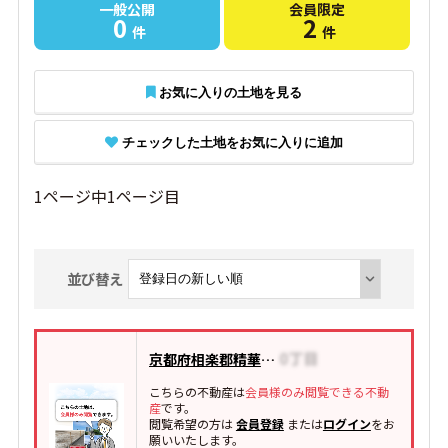
一般公開
会員限定
0
2
件
件
お気に入りの土地を見る
チェックした土地をお気に入りに追加
1ページ中1ページ目
並び替え
京都府相楽郡精華町桜が丘
こちらの不動産は
会員様のみ閲覧できる不動
産
です。
閲覧希望の方は
会員登録
または
ログイン
をお
願いいたします。