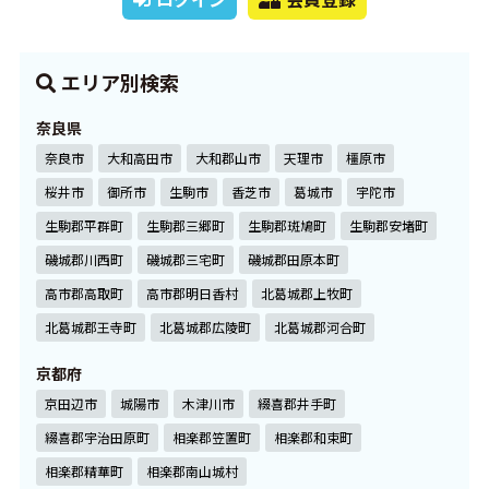
エリア別検索
奈良県
奈良市
大和高田市
大和郡山市
天理市
橿原市
桜井市
御所市
生駒市
香芝市
葛城市
宇陀市
生駒郡平群町
生駒郡三郷町
生駒郡斑鳩町
生駒郡安堵町
磯城郡川西町
磯城郡三宅町
磯城郡田原本町
高市郡高取町
高市郡明日香村
北葛城郡上牧町
北葛城郡王寺町
北葛城郡広陵町
北葛城郡河合町
京都府
京田辺市
城陽市
木津川市
綴喜郡井手町
綴喜郡宇治田原町
相楽郡笠置町
相楽郡和束町
相楽郡精華町
相楽郡南山城村