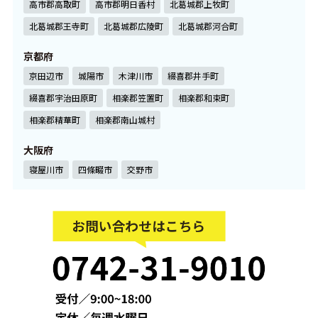
高市郡高取町
高市郡明日香村
北葛城郡上牧町
北葛城郡王寺町
北葛城郡広陵町
北葛城郡河合町
京都府
京田辺市
城陽市
木津川市
綴喜郡井手町
綴喜郡宇治田原町
相楽郡笠置町
相楽郡和束町
相楽郡精華町
相楽郡南山城村
大阪府
寝屋川市
四條畷市
交野市