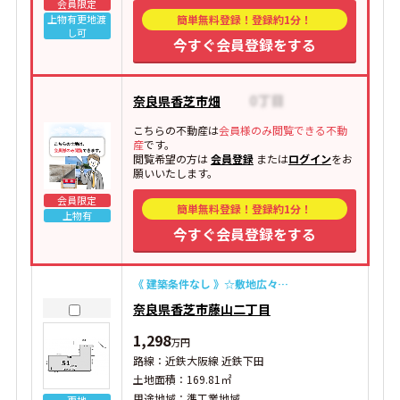
会員限定
上物有更地渡
簡単無料登録！登録約1分！
し可
今すぐ会員登録をする
奈良県香芝市畑
こちらの不動産は
会員様のみ閲覧できる不動
産
です。
閲覧希望の方は
会員登録
または
ログイン
をお
願いいたします。
会員限定
簡単無料登録！登録約1分！
上物有
今すぐ会員登録をする
《 建築条件なし 》☆敷地広々51坪☆近鉄下田駅徒歩13分☆JR香芝駅徒歩14分☆更地☆前面道路との高低差無し
奈良県香芝市藤山二丁目
1,298
万円
路線：近鉄大阪線 近鉄下田
土地面積：169.81㎡
用途地域：準工業地域