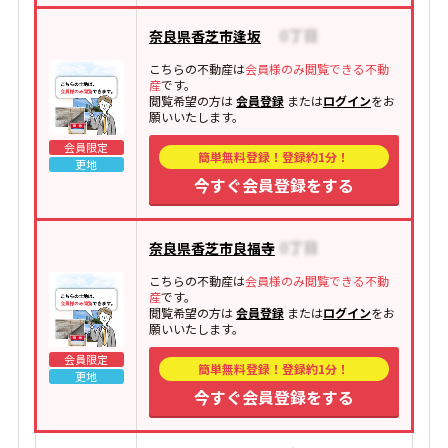
奈良県香芝市逢坂
こちらの不動産は
会員様のみ閲覧できる不動
産
です。
閲覧希望の方は
会員登録
または
ログイン
をお
願いいたします。
会員限定
簡単無料登録！登録約1分！
更地
今すぐ会員登録をする
奈良県香芝市良福寺
こちらの不動産は
会員様のみ閲覧できる不動
産
です。
閲覧希望の方は
会員登録
または
ログイン
をお
願いいたします。
会員限定
簡単無料登録！登録約1分！
更地
今すぐ会員登録をする