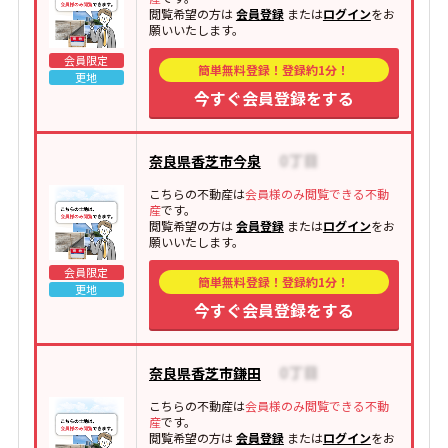
閲覧希望の方は
会員登録
または
ログイン
をお
願いいたします。
会員限定
簡単無料登録！登録約1分！
更地
今すぐ会員登録をする
奈良県香芝市今泉
こちらの不動産は
会員様のみ閲覧できる不動
産
です。
閲覧希望の方は
会員登録
または
ログイン
をお
願いいたします。
会員限定
簡単無料登録！登録約1分！
更地
今すぐ会員登録をする
奈良県香芝市鎌田
こちらの不動産は
会員様のみ閲覧できる不動
産
です。
閲覧希望の方は
会員登録
または
ログイン
をお