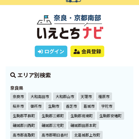
ログイン
会員登録
エリア別検索
奈良県
奈良市
大和高田市
大和郡山市
天理市
橿原市
桜井市
御所市
生駒市
香芝市
葛城市
宇陀市
生駒郡平群町
生駒郡三郷町
生駒郡斑鳩町
生駒郡安堵町
磯城郡川西町
磯城郡三宅町
磯城郡田原本町
高市郡高取町
高市郡明日香村
北葛城郡上牧町