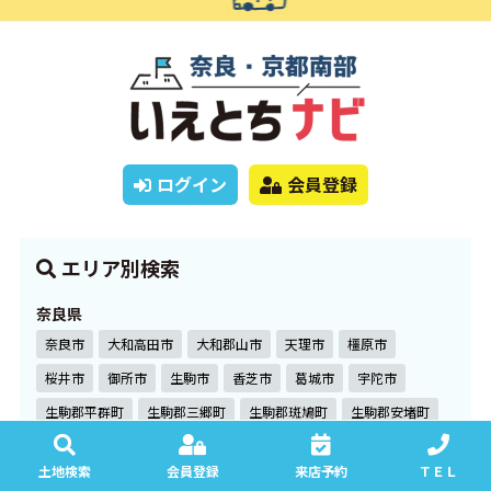
ログイン
会員登録
エリア別検索
奈良県
奈良市
大和高田市
大和郡山市
天理市
橿原市
桜井市
御所市
生駒市
香芝市
葛城市
宇陀市
生駒郡平群町
生駒郡三郷町
生駒郡斑鳩町
生駒郡安堵町
磯城郡川西町
磯城郡三宅町
磯城郡田原本町
土地検索
会員登録
来店予約
ＴＥＬ
高市郡高取町
高市郡明日香村
北葛城郡上牧町