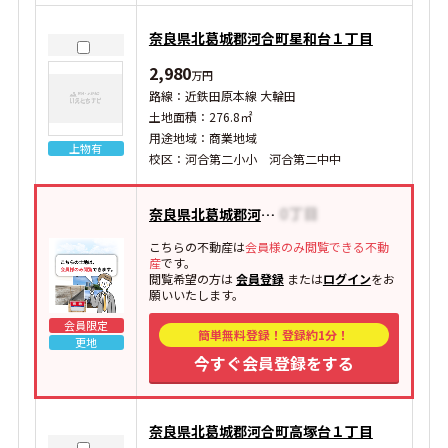
奈良県北葛城郡河合町星和台１丁目
2,980
万円
路線：近鉄田原本線 大輪田
土地面積：276.8㎡
用途地域：商業地域
上物有
校区：河合第二小小 河合第二中中
奈良県北葛城郡河合町広瀬台
こちらの不動産は
会員様のみ閲覧できる不動
産
です。
閲覧希望の方は
会員登録
または
ログイン
をお
願いいたします。
会員限定
簡単無料登録！登録約1分！
更地
今すぐ会員登録をする
奈良県北葛城郡河合町高塚台１丁目