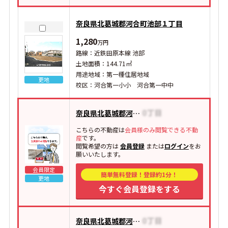
奈良県北葛城郡河合町池部１丁目
1,280
万円
路線：近鉄田原本線 池部
土地面積：144.71㎡
用途地域：第一種住居地域
更地
校区：河合第一小小 河合第一中中
奈良県北葛城郡河合町池部
こちらの不動産は
会員様のみ閲覧できる不動
産
です。
閲覧希望の方は
会員登録
または
ログイン
をお
願いいたします。
会員限定
簡単無料登録！登録約1分！
更地
今すぐ会員登録をする
奈良県北葛城郡河合町高塚台