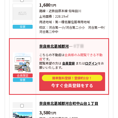
1,680
万円
路線：近鉄田原本線 佐味田川
土地面積：228.19㎡
用途地域：第一種低層住居専用地域
空家
校区：河合第一小/河合第二小小 河合第一中/
河合第二中中
奈良県北葛城郡河合町泉台
こちらの不動産は
会員様のみ閲覧できる不動
産
です。
閲覧希望の方は
会員登録
または
ログイン
をお
願いいたします。
会員限定
簡単無料登録！登録約1分！
空家
今すぐ会員登録をする
奈良県北葛城郡河合町中山台１丁目
3,580
万円