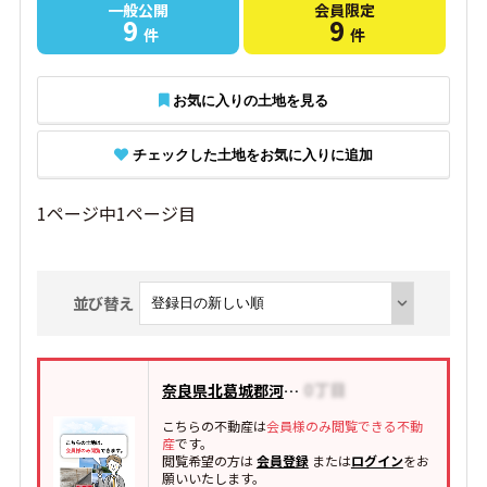
一般公開
会員限定
9
9
件
件
お気に入りの土地を見る
チェックした土地をお気に入りに追加
1ページ中1ページ目
並び替え
奈良県北葛城郡河合町泉台
こちらの不動産は
会員様のみ閲覧できる不動
産
です。
閲覧希望の方は
会員登録
または
ログイン
をお
願いいたします。