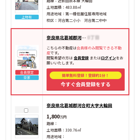
路線：近鉄田原本線 大輪田
土地面積：483.88㎡
用途地域：第一種低層住居専用地域
上物有
校区：河合第二小小 河合第二中中
奈良県北葛城郡河合町大字西穴闇
こちらの不動産は
会員様のみ閲覧できる不動
産
です。
閲覧希望の方は
会員登録
または
ログイン
をお
願いいたします。
会員限定
簡単無料登録！登録約1分！
空家
今すぐ会員登録をする
奈良県北葛城郡河合町大字大輪田
1,800
万円
路線：
土地面積：330.76㎡
用途地域：