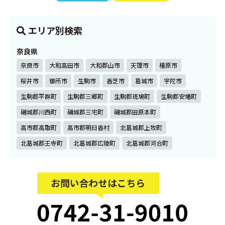
エリア別検索
奈良県
奈良市
大和高田市
大和郡山市
天理市
橿原市
桜井市
御所市
生駒市
香芝市
葛城市
宇陀市
生駒郡平群町
生駒郡三郷町
生駒郡斑鳩町
生駒郡安堵町
磯城郡川西町
磯城郡三宅町
磯城郡田原本町
高市郡高取町
高市郡明日香村
北葛城郡上牧町
北葛城郡王寺町
北葛城郡広陵町
北葛城郡河合町