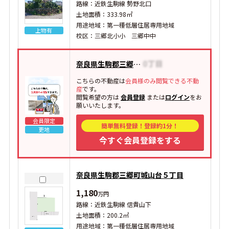
路線：近鉄生駒線 勢野北口
土地面積：333.98㎡
用途地域：第一種低層住居専用地域
上物有
校区：三郷北小小 三郷中中
奈良県生駒郡三郷町夕陽ケ丘
こちらの不動産は
会員様のみ閲覧できる不動
産
です。
閲覧希望の方は
会員登録
または
ログイン
をお
願いいたします。
会員限定
簡単無料登録！登録約1分！
更地
今すぐ会員登録をする
奈良県生駒郡三郷町城山台５丁目
1,180
万円
路線：近鉄生駒線 信貴山下
土地面積：200.2㎡
用途地域：第一種低層住居専用地域