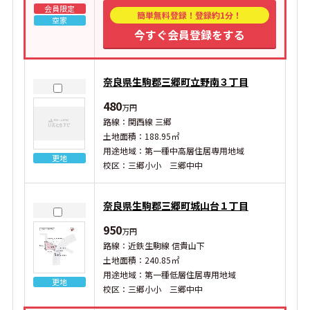
会員限定
簡単無料登録！登録約1分！
空家
今すぐ会員登録をする
奈良県生駒郡三郷町立野南３丁目
480
万円
路線：関西線 三郷
土地面積：188.95㎡
用途地域：第一種中高層住居専用地域
更地
校区：三郷小小 三郷中中
奈良県生駒郡三郷町城山台１丁目
950
万円
路線：近鉄生駒線 信貴山下
土地面積：240.85㎡
用途地域：第一種低層住居専用地域
更地
校区：三郷小小 三郷中中