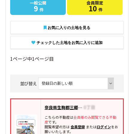
一般公開
会員限定
9
10
件
件
お気に入りの土地を見る
チェックした土地をお気に入りに追加
1ページ中1ページ目
並び替え
奈良県生駒郡三郷町城山台
こちらの不動産は
会員様のみ閲覧できる不動
産
です。
閲覧希望の方は
会員登録
または
ログイン
をお
願いいたします。