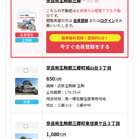
奈良県生駒郡三郷町三室
こちらの不動産は
会員様のみ閲覧できる不動
産
です。
閲覧希望の方は
会員登録
または
ログイン
をお
願いいたします。
会員限定
簡単無料登録！登録約1分！
上物有
今すぐ会員登録をする
奈良県生駒郡三郷町城山台３丁目
650
万円
路線：近鉄生駒線 生駒
土地面積：176.35㎡
用途地域：第一種低層住居専用地域
空家
校区：三郷小小 三郷中中
奈良県生駒郡三郷町東信貴ケ丘３丁目
1,080
万円