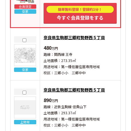
会員限定
簡単無料登録！登録約1分！
空家
今すぐ会員登録をする
奈良県生駒郡三郷町勢野西５丁目
480
万円
路線：関西線 王寺
土地面積：273.35㎡
用途地域：第一種低層住居専用地域
空家
校区：三郷小小 三郷中中
奈良県生駒郡三郷町勢野西５丁目
890
万円
路線：近鉄生駒線 信貴山下
土地面積：293.37㎡
用途地域：第一種低層住居専用地域
上物有
校区：三郷小小 三郷中中