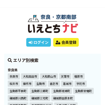
ログイン
会員登録
エリア別検索
奈良県
奈良市
大和高田市
大和郡山市
天理市
橿原市
桜井市
御所市
生駒市
香芝市
葛城市
宇陀市
生駒郡平群町
生駒郡三郷町
生駒郡斑鳩町
生駒郡安堵町
磯城郡川西町
磯城郡三宅町
磯城郡田原本町