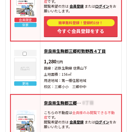
産
です。
閲覧希望の方は
会員登録
または
ログイン
をお
願いいたします。
会員限定
簡単無料登録！登録約1分！
空家
今すぐ会員登録をする
奈良県生駒郡三郷町勢野西４丁目
1,280
万円
路線：近鉄生駒線 信貴山下
土地面積：156㎡
用途地域：第一種住居地域
更地
校区：三郷小小 三郷中中
奈良県生駒郡三郷町東信貴ケ丘
こちらの不動産は
会員様のみ閲覧できる不動
産
です。
閲覧希望の方は
会員登録
または
ログイン
をお
願いいたします。