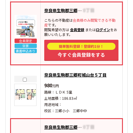
奈良県生駒郡三郷町東信貴ケ丘
こちらの不動産は
会員様のみ閲覧できる不動
産
です。
閲覧希望の方は
会員登録
または
ログイン
をお
願いいたします。
会員限定
空家
簡単無料登録！登録約1分！
書面申込あり
今すぐ会員登録をする
奈良県生駒郡三郷町城山台５丁目
980
万円
路線：ＬＤＫ 5室
土地面積：186.83㎡
用途地域：
校区：三郷小小 三郷中中
奈良県生駒郡三郷町立野北