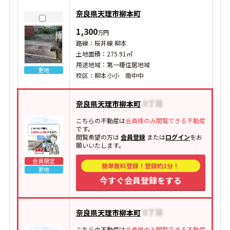
奈良県天理市柳本町
1,300
万円
路線：桜井線 柳本
土地面積：275.91㎡
用途地域：第一種住居地域
更地
校区：柳本小小 南中中
奈良県天理市柳本町
こちらの不動産は
会員様のみ閲覧できる不動産
です。
閲覧希望の方は
会員登録
または
ログイン
をお
願いいたします。
会員限定
簡単無料登録！登録約1分！
更地
今すぐ会員登録をする
奈良県天理市柳本町
こちらの不動産は
会員様のみ閲覧できる不動産