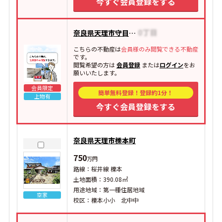
今すぐ会員登録をする
奈良県天理市守目堂町
こちらの不動産は
会員様のみ閲覧できる不動産
です。
閲覧希望の方は
会員登録
または
ログイン
をお
願いいたします。
会員限定
簡単無料登録！登録約1分！
上物有
今すぐ会員登録をする
奈良県天理市櫟本町
750
万円
路線：桜井線 櫟本
土地面積：390.08㎡
用途地域：第一種住居地域
空家
校区：櫟本小小 北中中