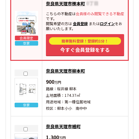
奈良県天理市櫟本町
こちらの不動産は
会員様のみ閲覧できる不動産
です。
閲覧希望の方は
会員登録
または
ログイン
をお
願いいたします。
会員限定
簡単無料登録！登録約1分！
空家
今すぐ会員登録をする
奈良県天理市柳本町
900
万円
路線：桜井線 柳本
土地面積：174.37㎡
用途地域：第一種住居地域
空家
校区：柳本小小 南中中
奈良県天理市楢町
1,300
万円