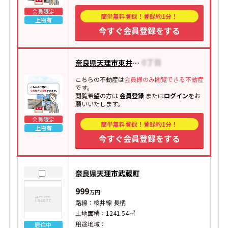
会員限定
簡単無料登録！登録約1分！
上物有
今すぐ会員登録をする
奈良県天理市東井戸堂町
こちらの不動産は
会員様のみ閲覧できる不動産
です。
閲覧希望の方は
会員登録
または
ログイン
をお
願いいたします。
会員限定
簡単無料登録！登録約1分！
上物有
今すぐ会員登録をする
奈良県天理市武蔵町
999
万円
路線：桜井線 長柄
土地面積：1241.54㎡
用途地域：
居住中