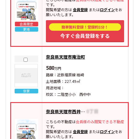
です。
閲覧希望の方は
会員登録
または
ログイン
をお
願いいたします。
会員限定
簡単無料登録！登録約1分！
更地
今すぐ会員登録をする
奈良県天理市庵治町
580
万円
路線：近鉄橿原線 結崎
土地面積：227.49㎡
用途地域：
空家
校区：二階堂小小 西中中
奈良県天理市西井戸堂町
こちらの不動産は
会員様のみ閲覧できる不動産
です。
閲覧希望の方は
会員登録
または
ログイン
をお
願いいたします。