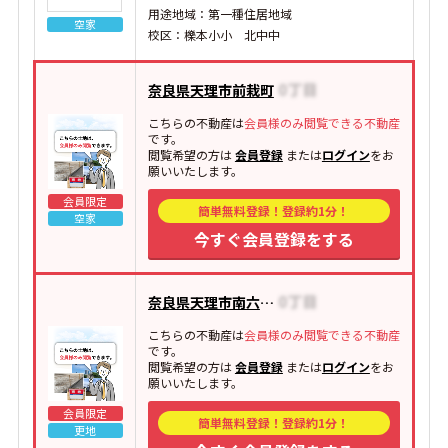
用途地域：第一種住居地域
空家
校区：櫟本小小 北中中
奈良県天理市前栽町
こちらの不動産は
会員様のみ閲覧できる不動産
です。
閲覧希望の方は
会員登録
または
ログイン
をお
願いいたします。
会員限定
簡単無料登録！登録約1分！
空家
今すぐ会員登録をする
奈良県天理市南六条町
こちらの不動産は
会員様のみ閲覧できる不動産
です。
閲覧希望の方は
会員登録
または
ログイン
をお
願いいたします。
会員限定
簡単無料登録！登録約1分！
更地