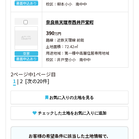
書面申込あり
校区：柳本小小 南中中
奈良県天理市西井戸堂町
390
万円
路線：近鉄天理線 前栽
土地面積：72.42㎡
用途地域：第一種中高層住居専用地域
空家
書面申込あり
校区：井戸堂小小 南中中
2ページ中1ページ目
1
|
2
[次の20件]
お気に入りの土地を見る
チェックした土地をお気に入りに追加
お客様の希望条件に該当した土地情報で、