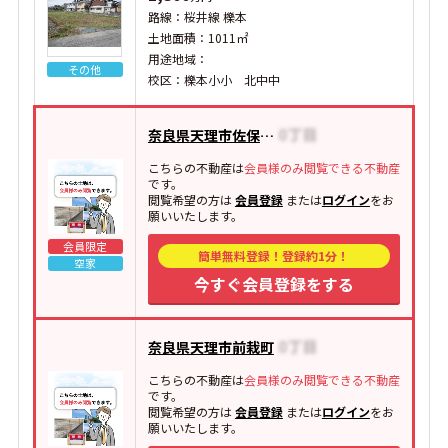
路線：桜井線 櫟本
土地面積：1011㎡
用途地域：
その他
校区：櫟本小小 北中中
奈良県天理市佐保庄町
こちらの不動産は
会員様のみ閲覧できる不動産
です。
閲覧希望の方は
会員登録
または
ログイン
をお
願いいたします。
会員限定
簡単無料登録！登録約1分！
空家
今すぐ会員登録をする
奈良県天理市前栽町
こちらの不動産は
会員様のみ閲覧できる不動産
です。
閲覧希望の方は
会員登録
または
ログイン
をお
願いいたします。