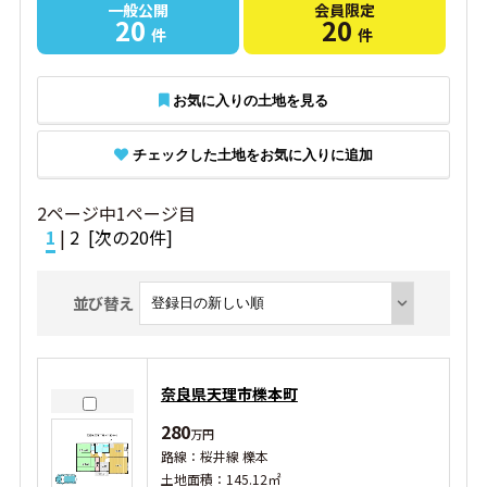
一般公開
会員限定
20
20
件
件
お気に入りの土地を見る
チェックした土地をお気に入りに追加
2ページ中1ページ目
1
|
2
[次の20件]
並び替え
奈良県天理市櫟本町
280
万円
路線：桜井線 櫟本
土地面積：145.12㎡