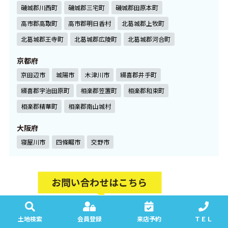
磯城郡川西町
磯城郡三宅町
磯城郡田原本町
高市郡高取町
高市郡明日香村
北葛城郡上牧町
北葛城郡王寺町
北葛城郡広陵町
北葛城郡河合町
京都府
京田辺市
城陽市
木津川市
綴喜郡井手町
綴喜郡宇治田原町
相楽郡笠置町
相楽郡和束町
相楽郡精華町
相楽郡南山城村
大阪府
寝屋川市
四條畷市
交野市
土地検索
会員登録
来店予約
ＴＥＬ