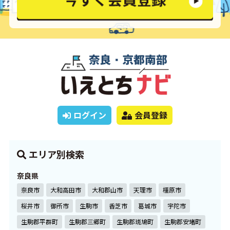
ログイン
会員登録
エリア別検索
奈良県
奈良市
大和高田市
大和郡山市
天理市
橿原市
桜井市
御所市
生駒市
香芝市
葛城市
宇陀市
生駒郡平群町
生駒郡三郷町
生駒郡斑鳩町
生駒郡安堵町