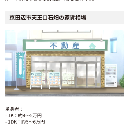
京田辺市天王口石畑の家賃相場
単身者：
- 1K：約4～5万円
- 1DK：約5～6万円