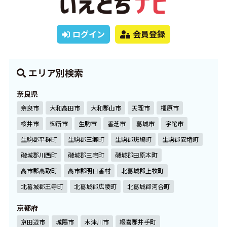
ログイン
会員登録
エリア別検索
奈良県
奈良市
大和高田市
大和郡山市
天理市
橿原市
桜井市
御所市
生駒市
香芝市
葛城市
宇陀市
生駒郡平群町
生駒郡三郷町
生駒郡斑鳩町
生駒郡安堵町
磯城郡川西町
磯城郡三宅町
磯城郡田原本町
高市郡高取町
高市郡明日香村
北葛城郡上牧町
北葛城郡王寺町
北葛城郡広陵町
北葛城郡河合町
京都府
京田辺市
城陽市
木津川市
綴喜郡井手町