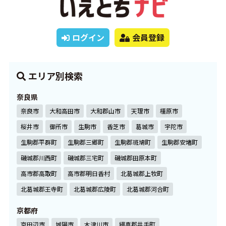
ログイン
会員登録
エリア別検索
奈良県
奈良市
大和高田市
大和郡山市
天理市
橿原市
桜井市
御所市
生駒市
香芝市
葛城市
宇陀市
生駒郡平群町
生駒郡三郷町
生駒郡斑鳩町
生駒郡安堵町
磯城郡川西町
磯城郡三宅町
磯城郡田原本町
高市郡高取町
高市郡明日香村
北葛城郡上牧町
北葛城郡王寺町
北葛城郡広陵町
北葛城郡河合町
京都府
京田辺市
城陽市
木津川市
綴喜郡井手町