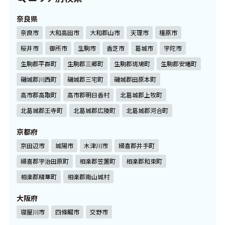
奈良県
奈良市
大和高田市
大和郡山市
天理市
橿原市
桜井市
御所市
生駒市
香芝市
葛城市
宇陀市
生駒郡平群町
生駒郡三郷町
生駒郡斑鳩町
生駒郡安堵町
磯城郡川西町
磯城郡三宅町
磯城郡田原本町
高市郡高取町
高市郡明日香村
北葛城郡上牧町
北葛城郡王寺町
北葛城郡広陵町
北葛城郡河合町
京都府
京田辺市
城陽市
木津川市
綴喜郡井手町
綴喜郡宇治田原町
相楽郡笠置町
相楽郡和束町
相楽郡精華町
相楽郡南山城村
大阪府
寝屋川市
四條畷市
交野市